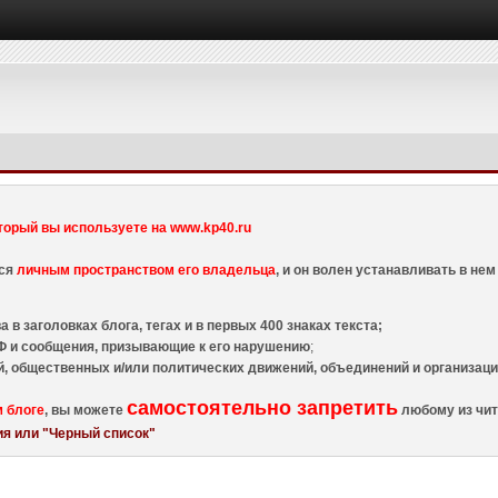
торый вы используете на www.kp40.ru
тся
личным пространством его владельца
, и он волен устанавливать в н
 в заголовках блога, тегах и в первых 400 знаках текста;
 и сообщения, призывающие к его нарушению
;
й, общественных и/или политических движений, объединений и организа
самостоятельно запретить
м блоге
, вы можете
любому из чит
я или "Черный список"