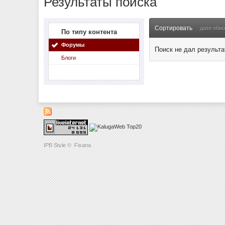
Результаты поиска
Сортировать
дате обн
По типу контента
Форумы
Поиск не дал результа
Блоги
IPB Style
©
Fisana