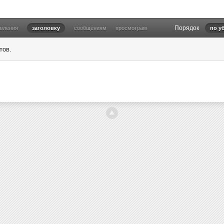
Порядок
овления
заголовку
сообщениям
просмотрам
по у
тов.