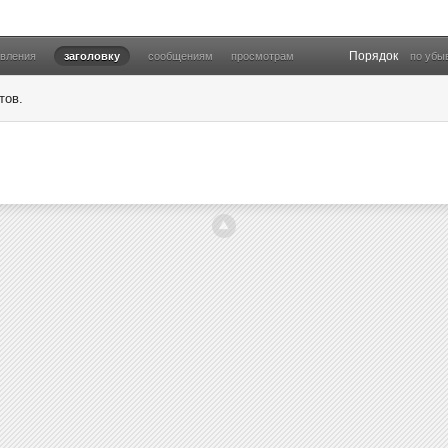
Порядок
овления
заголовку
сообщениям
просмотрам
по убы
тов.