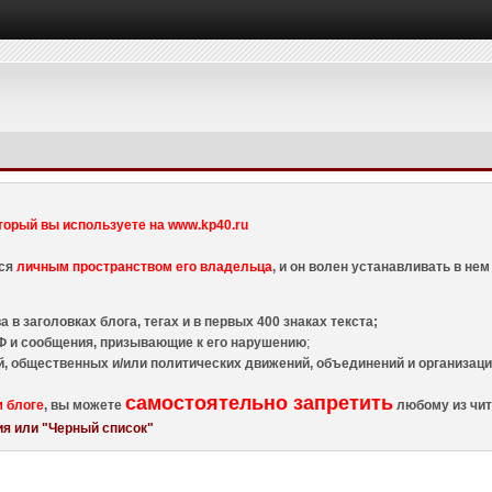
торый вы используете на www.kp40.ru
тся
личным пространством его владельца
, и он волен устанавливать в н
 в заголовках блога, тегах и в первых 400 знаках текста;
 и сообщения, призывающие к его нарушению
;
й, общественных и/или политических движений, объединений и организа
самостоятельно запретить
м блоге
, вы можете
любому из чит
я или "Черный список"