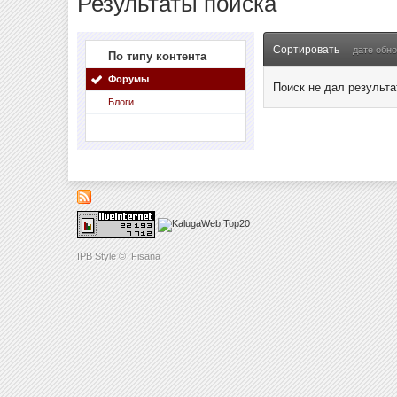
Результаты поиска
Сортировать
дате обн
По типу контента
Форумы
Поиск не дал результа
Блоги
IPB Style
©
Fisana