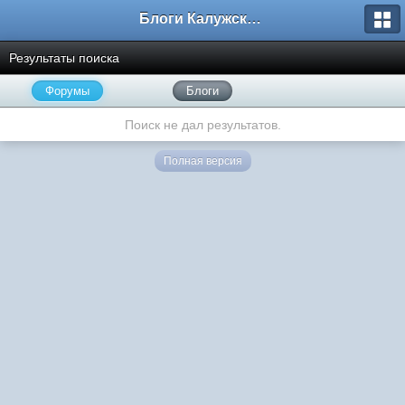
Блоги Калужского перекрестка
Результаты поиска
Форумы
Блоги
Поиск не дал результатов.
Полная версия