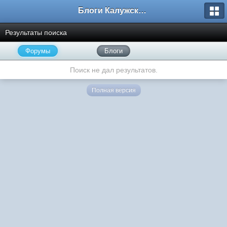
Блоги Калужского перекрестка
Результаты поиска
Форумы
Блоги
Поиск не дал результатов.
Полная версия