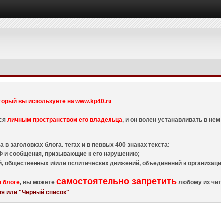
торый вы используете на www.kp40.ru
тся
личным пространством его владельца
, и он волен устанавливать в н
 в заголовках блога, тегах и в первых 400 знаках текста;
 и сообщения, призывающие к его нарушению
;
й, общественных и/или политических движений, объединений и организа
самостоятельно запретить
м блоге
, вы можете
любому из чит
я или "Черный список"