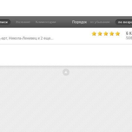
Порядок
аписи
Название
Комментарии
по убыванию
по возр
6 
50
-арт
,
Никола-Ленивец
и 2 еще...