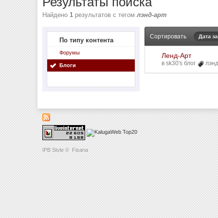
Результаты поиска
Найдено
1
результатов с тегом
лэнд-арт
Сортировать
Дата з
По типу контента
Форумы
Ленд-Арт
в
sk30's блог
лэнд
Блоги
IPB Style
©
Fisana