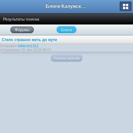
Блоги Калужского перекрестка
Результаты поиска
Форумы
Блоги
Стало страшно жить до жути
Отправил
Viktorch1311
отправлено 26 Jan 2018 08:07
Полная версия