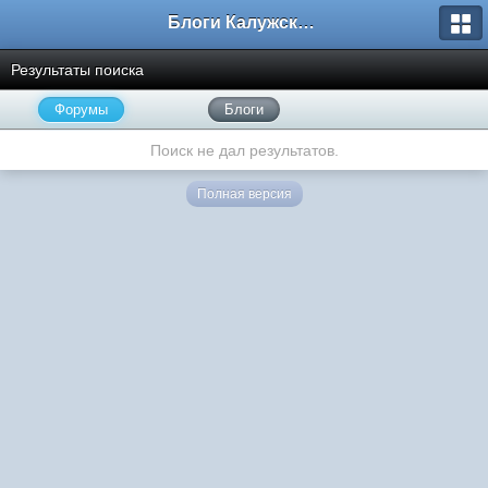
Блоги Калужского перекрестка
Результаты поиска
Форумы
Блоги
Поиск не дал результатов.
Полная версия