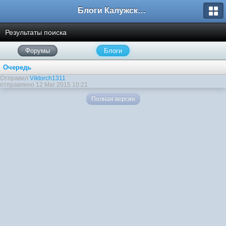
Блоги Калужского перекрестка
Результаты поиска
Форумы
Блоги
Очередь
Отправил
Viktorch1311
отправлено 12 Mar 2015 10:21
Полная версия