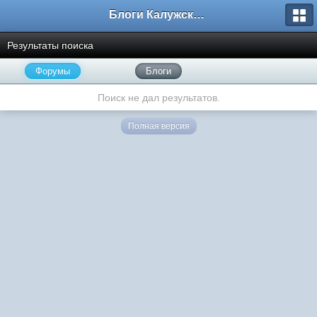
Блоги Калужского перекрестка
Результаты поиска
Форумы
Блоги
Поиск не дал результатов.
Полная версия