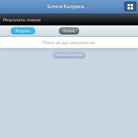
Блоги Калужского перекрестка
Результаты поиска
Форумы
Блоги
Поиск не дал результатов.
Полная версия