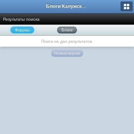
Блоги Калужского перекрестка
Результаты поиска
Форумы
Блоги
Поиск не дал результатов.
Полная версия