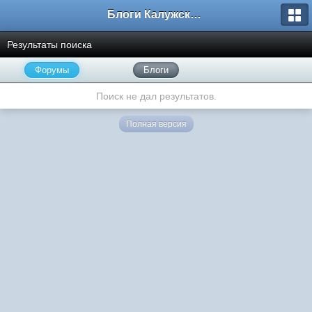
Блоги Калужского перекрестка
Результаты поиска
Форумы
Блоги
Поиск не дал результатов.
Полная версия