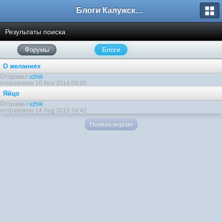
Блоги Калужского перекрестка
Результаты поиска
Форумы
Блоги
О желаниях
Отправил
vzhik
отправлено 10 Nov 2014 08:05
Яйцо
Отправил
vzhik
отправлено 14 Aug 2015 14:42
Полная версия