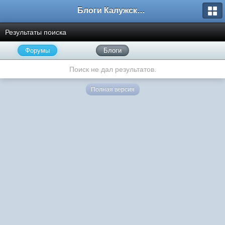
Блоги Калужского перекрестка
Результаты поиска
Форумы
Блоги
Поиск не дал результатов.
Полная версия