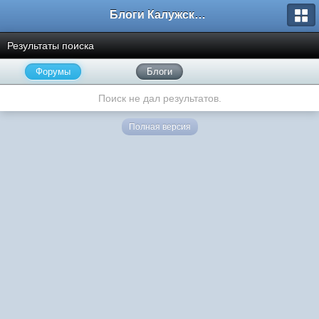
Блоги Калужского перекрестка
Результаты поиска
Форумы
Блоги
Поиск не дал результатов.
Полная версия