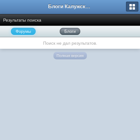
Блоги Калужского перекрестка
Результаты поиска
Форумы
Блоги
Поиск не дал результатов.
Полная версия