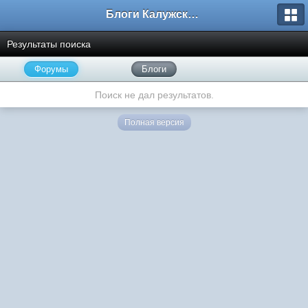
Блоги Калужского перекрестка
Результаты поиска
Форумы
Блоги
Поиск не дал результатов.
Полная версия