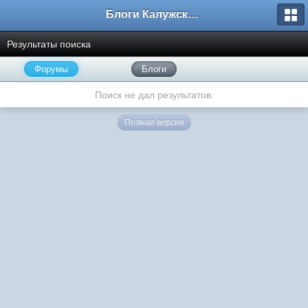
Блоги Калужского перекрестка
Результаты поиска
Форумы
Блоги
Поиск не дал результатов.
Полная версия