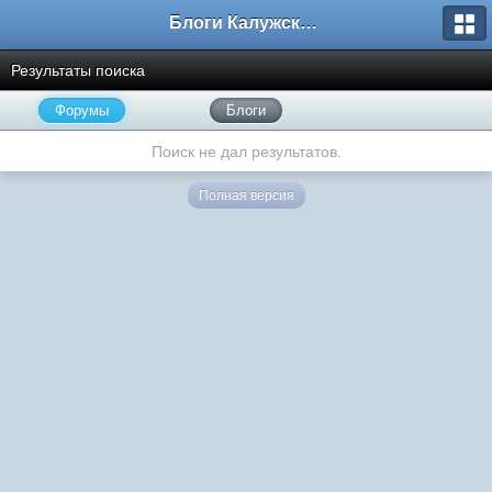
Блоги Калужского перекрестка
Результаты поиска
Форумы
Блоги
Поиск не дал результатов.
Полная версия