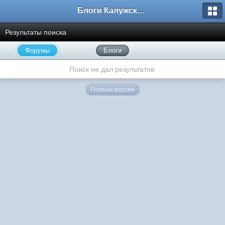
Блоги Калужского перекрестка
Результаты поиска
Форумы
Блоги
Поиск не дал результатов.
Полная версия