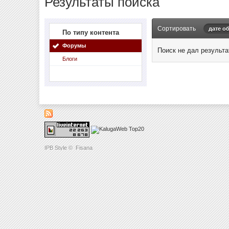
Результаты поиска
Сортировать
дате о
По типу контента
Форумы
Поиск не дал результа
Блоги
IPB Style
©
Fisana