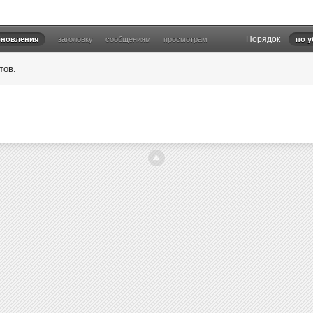
Порядок
бновления
заголовку
сообщениям
просмотрам
по 
тов.