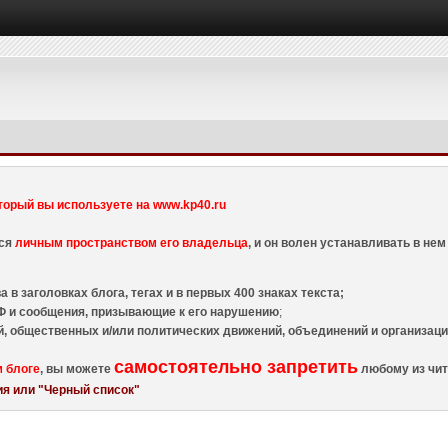
торый вы используете на www.kp40.ru
тся
личным пространством его владельца
, и он волен устанавливать в н
 в заголовках блога, тегах и в первых 400 знаках текста;
 и сообщения, призывающие к его нарушению
;
й, общественных и/или политических движений, объединений и организа
самостоятельно запретить
м блоге
, вы можете
любому из чит
я или "Черный список"