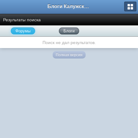
Блоги Калужского перекрестка
Результаты поиска
Форумы
Блоги
Поиск не дал результатов.
Полная версия