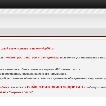
торый вы используете на www.kp40.ru
тся
личным пространством его владельца
, и он волен устанавливать в н
 в заголовках блога, тегах и в первых 400 знаках текста;
 и сообщения, призывающие к его нарушению
;
й, общественных и/или политических движений, объединений и организа
самостоятельно запретить
м блоге
, вы можете
любому из чит
я или "Черный список"