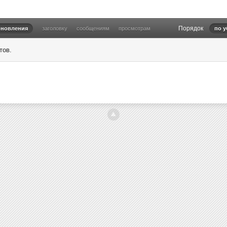
Порядок
бновления
заголовку
сообщениям
просмотрам
по 
тов.