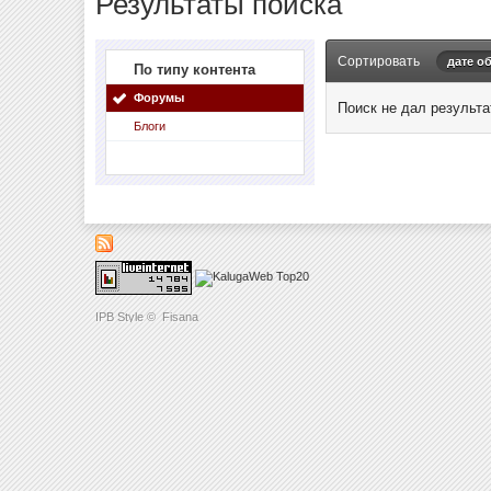
Результаты поиска
Сортировать
дате о
По типу контента
Форумы
Поиск не дал результа
Блоги
IPB Style
©
Fisana