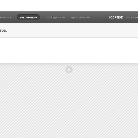
Порядок
овления
заголовку
сообщениям
просмотрам
по убы
тов.