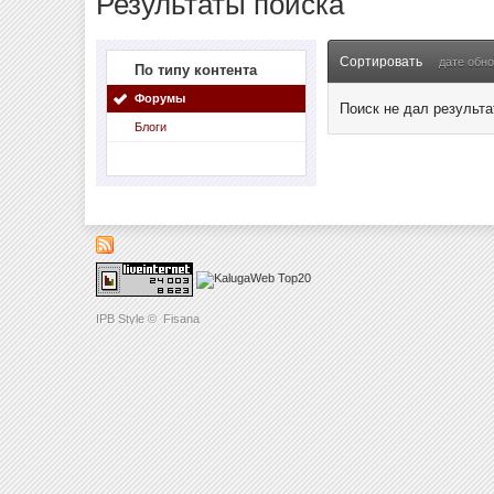
Результаты поиска
Сортировать
дате обн
По типу контента
Форумы
Поиск не дал результа
Блоги
IPB Style
©
Fisana