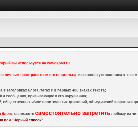
торый вы используете на www.kp40.ru
тся
личным пространством его владельца
, и он волен устанавливать в н
 в заголовках блога, тегах и в первых 400 знаках текста;
 и сообщения, призывающие к его нарушению
;
й, общественных и/или политических движений, объединений и организа
самостоятельно запретить
м блоге
, вы можете
любому из чит
я или "Черный список"