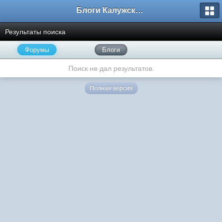
Блоги Калужского перекрестка
Результаты поиска
Форумы
Блоги
Поиск не дал результатов.
Полная версия