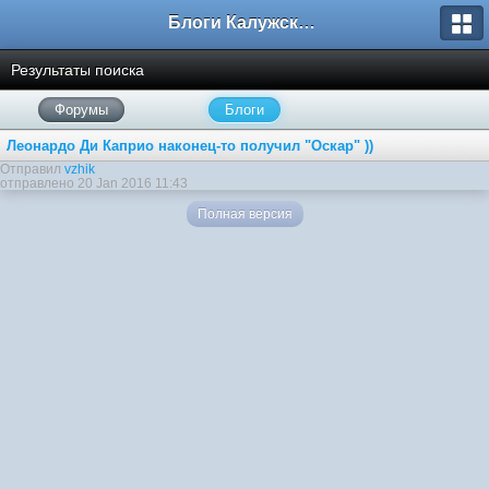
Блоги Калужского перекрестка
Результаты поиска
Форумы
Блоги
Леонардо Ди Каприо наконец-то получил "Оскар" ))
Отправил
vzhik
отправлено 20 Jan 2016 11:43
Полная версия