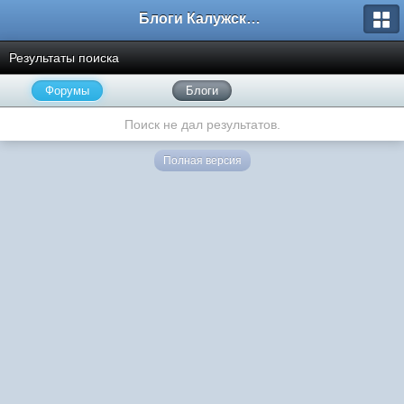
Блоги Калужского перекрестка
Результаты поиска
Форумы
Блоги
Поиск не дал результатов.
Полная версия