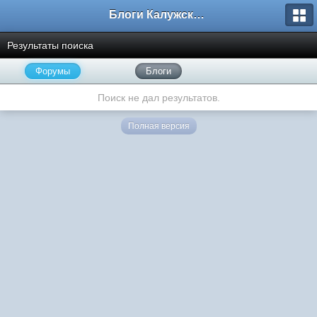
Блоги Калужского перекрестка
Результаты поиска
Форумы
Блоги
Поиск не дал результатов.
Полная версия