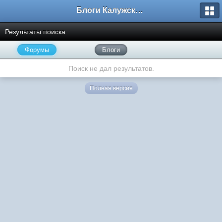
Блоги Калужского перекрестка
Результаты поиска
Форумы
Блоги
Поиск не дал результатов.
Полная версия