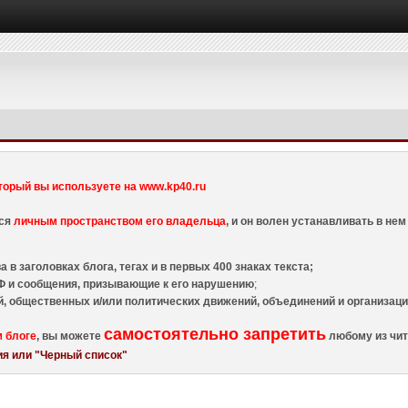
торый вы используете на www.kp40.ru
тся
личным пространством его владельца
, и он волен устанавливать в н
 в заголовках блога, тегах и в первых 400 знаках текста;
 и сообщения, призывающие к его нарушению
;
й, общественных и/или политических движений, объединений и организа
самостоятельно запретить
м блоге
, вы можете
любому из чит
я или "Черный список"