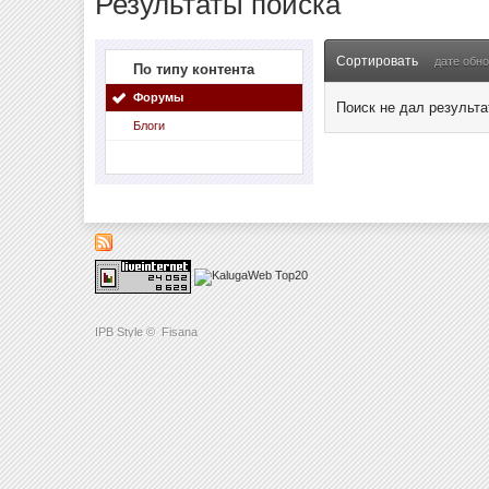
Результаты поиска
Сортировать
дате обн
По типу контента
Форумы
Поиск не дал результа
Блоги
IPB Style
©
Fisana