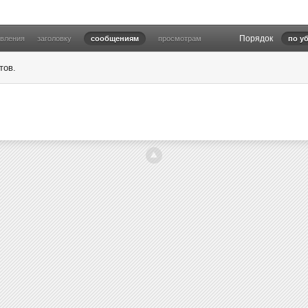
Порядок
овления
заголовку
сообщениям
просмотрам
по у
тов.