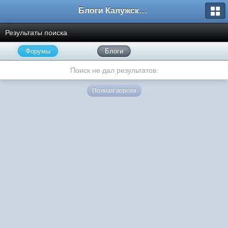
Блоги Калужского перекрестка
Результаты поиска
Форумы
Блоги
Поиск не дал результатов.
Полная версия