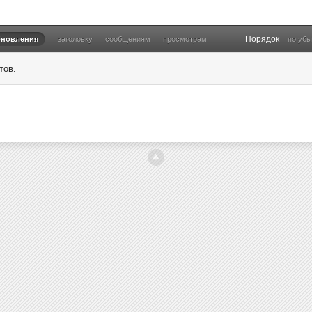
Порядок
бновления
заголовку
сообщениям
просмотрам
по уб
тов.