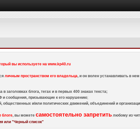
торый вы используете на www.kp40.ru
тся
личным пространством его владельца
, и он волен устанавливать в н
 в заголовках блога, тегах и в первых 400 знаках текста;
 и сообщения, призывающие к его нарушению
;
й, общественных и/или политических движений, объединений и организа
самостоятельно запретить
м блоге
, вы можете
любому из чит
я или "Черный список"