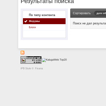
Результаты поиска
Сортировать
дате о
По типу контента
Форумы
Поиск не дал результа
Блоги
IPB Style
©
Fisana