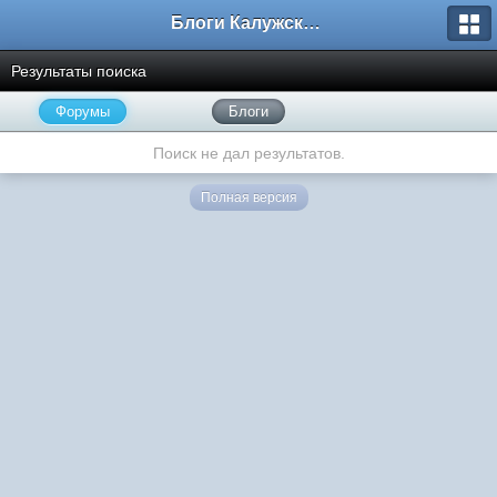
Блоги Калужского перекрестка
Результаты поиска
Форумы
Блоги
Поиск не дал результатов.
Полная версия