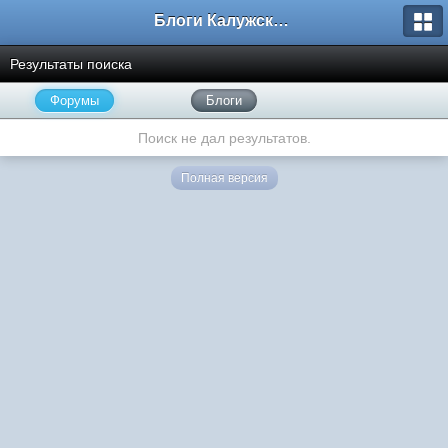
Блоги Калужского перекрестка
Результаты поиска
Форумы
Блоги
Поиск не дал результатов.
Полная версия