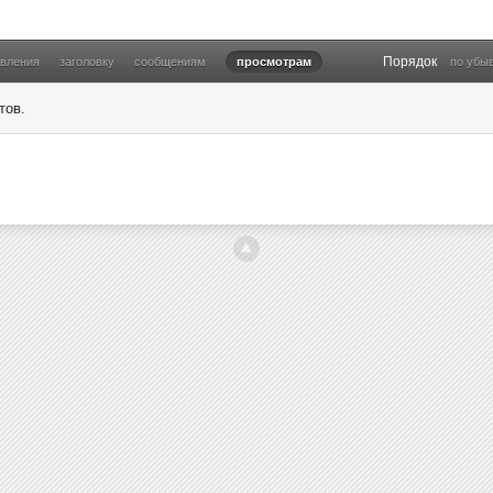
Порядок
овления
заголовку
сообщениям
просмотрам
по убы
тов.