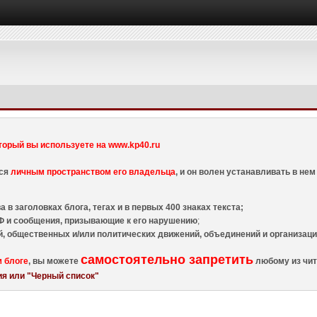
торый вы используете на www.kp40.ru
тся
личным пространством его владельца
, и он волен устанавливать в н
 в заголовках блога, тегах и в первых 400 знаках текста;
 и сообщения, призывающие к его нарушению
;
й, общественных и/или политических движений, объединений и организа
самостоятельно запретить
м блоге
, вы можете
любому из чит
я или "Черный список"