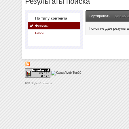
Результаты поиска
Сортировать
дате обн
По типу контента
Форумы
Поиск не дал результа
Блоги
IPB Style
©
Fisana