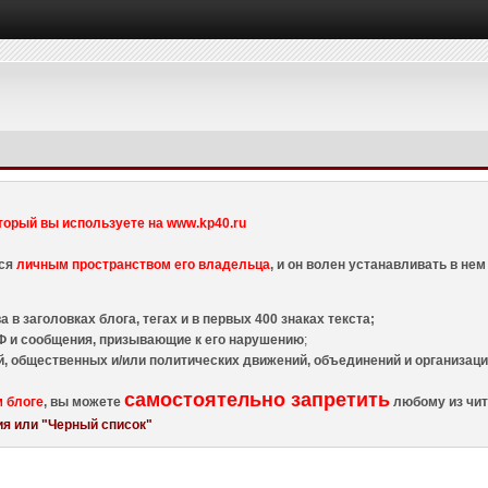
торый вы используете на www.kp40.ru
тся
личным пространством его владельца
, и он волен устанавливать в н
 в заголовках блога, тегах и в первых 400 знаках текста;
 и сообщения, призывающие к его нарушению
;
й, общественных и/или политических движений, объединений и организа
самостоятельно запретить
м блоге
, вы можете
любому из чит
я или "Черный список"