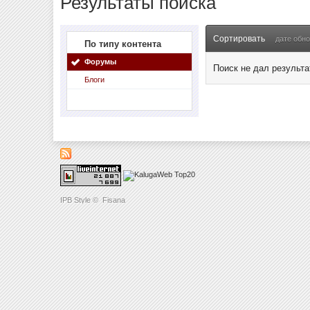
Результаты поиска
Сортировать
дате обн
По типу контента
Форумы
Поиск не дал результа
Блоги
IPB Style
©
Fisana