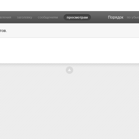
Порядок
овления
заголовку
сообщениям
просмотрам
по убы
тов.