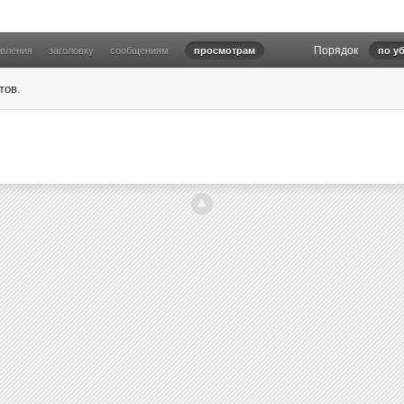
Порядок
овления
заголовку
сообщениям
просмотрам
по у
тов.