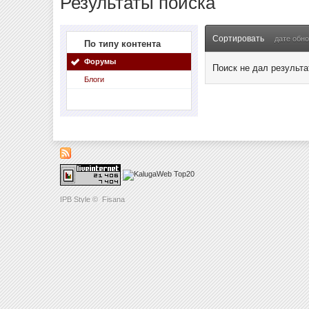
Результаты поиска
Сортировать
дате обн
По типу контента
Форумы
Поиск не дал результа
Блоги
IPB Style
©
Fisana