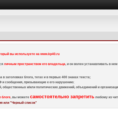
торый вы используете на www.kp40.ru
тся
личным пространством его владельца
, и он волен устанавливать в н
 в заголовках блога, тегах и в первых 400 знаках текста;
 и сообщения, призывающие к его нарушению
;
й, общественных и/или политических движений, объединений и организа
самостоятельно запретить
м блоге
, вы можете
любому из чит
я или "Черный список"