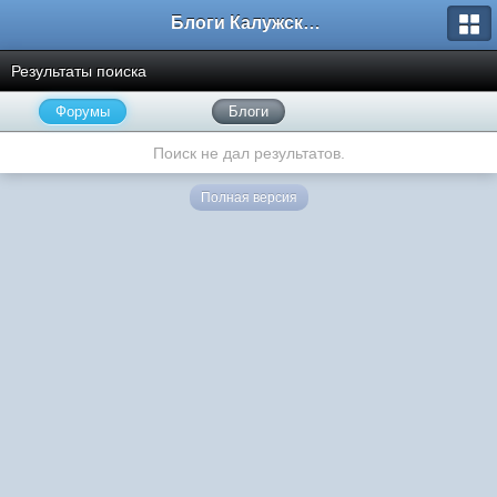
Блоги Калужского перекрестка
Результаты поиска
Форумы
Блоги
Поиск не дал результатов.
Полная версия