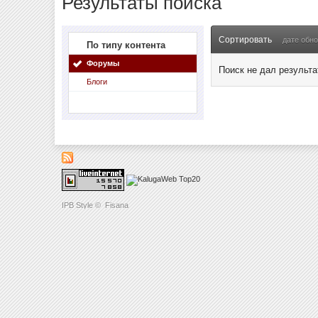
Результаты поиска
Сортировать
дате обн
По типу контента
Форумы
Поиск не дал результа
Блоги
IPB Style
©
Fisana