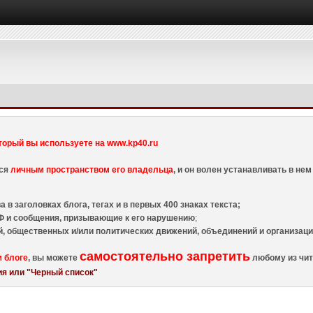
торый вы используете на www.kp40.ru
тся
личным пространством его владельца
, и он волен устанавливать в н
 в заголовках блога, тегах и в первых 400 знаках текста;
 и сообщения, призывающие к его нарушению
;
й, общественных и/или политических движений, объединений и организа
самостоятельно запретить
м блоге
, вы можете
любому из чит
я или "Черный список"