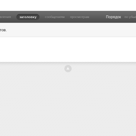
Порядок
овления
заголовку
сообщениям
просмотрам
по убы
тов.