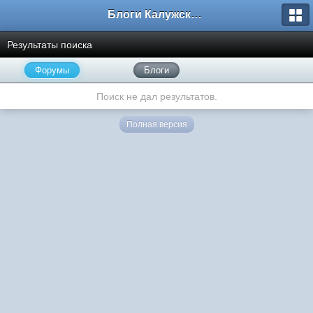
Блоги Калужского перекрестка
Результаты поиска
Форумы
Блоги
Поиск не дал результатов.
Полная версия