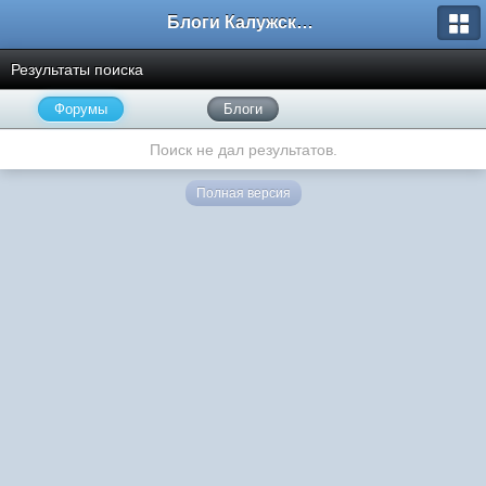
Блоги Калужского перекрестка
Результаты поиска
Форумы
Блоги
Поиск не дал результатов.
Полная версия