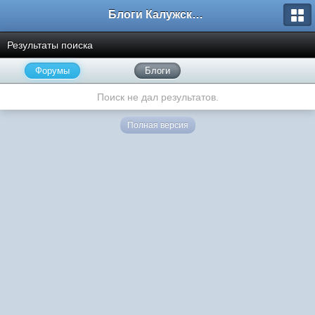
Блоги Калужского перекрестка
Результаты поиска
Форумы
Блоги
Поиск не дал результатов.
Полная версия