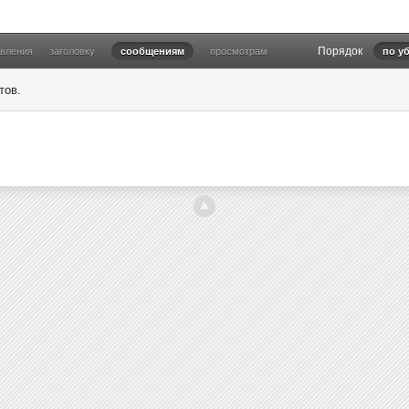
Порядок
овления
заголовку
сообщениям
просмотрам
по у
тов.