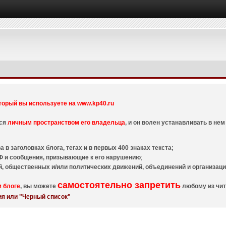
торый вы используете на www.kp40.ru
тся
личным пространством его владельца
, и он волен устанавливать в н
 в заголовках блога, тегах и в первых 400 знаках текста;
 и сообщения, призывающие к его нарушению
;
й, общественных и/или политических движений, объединений и организа
самостоятельно запретить
м блоге
, вы можете
любому из чит
я или "Черный список"