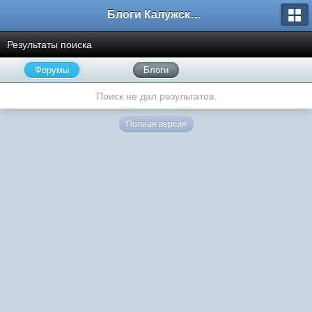
Блоги Калужского перекрестка
Результаты поиска
Форумы
Блоги
Поиск не дал результатов.
Полная версия