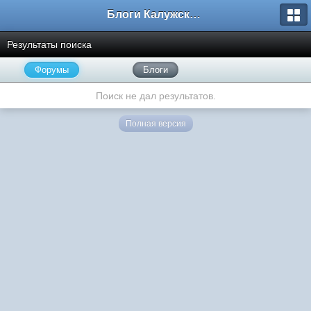
Блоги Калужского перекрестка
Результаты поиска
Форумы
Блоги
Поиск не дал результатов.
Полная версия