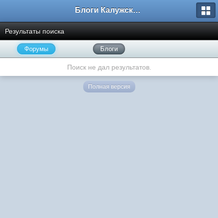
Блоги Калужского перекрестка
Результаты поиска
Форумы
Блоги
Поиск не дал результатов.
Полная версия