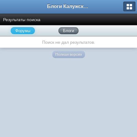
Блоги Калужского перекрестка
Результаты поиска
Форумы
Блоги
Поиск не дал результатов.
Полная версия