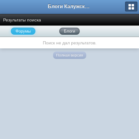
Блоги Калужского перекрестка
Результаты поиска
Форумы
Блоги
Поиск не дал результатов.
Полная версия