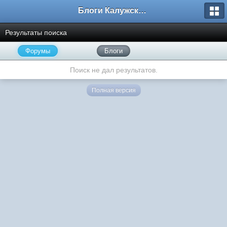
Блоги Калужского перекрестка
Результаты поиска
Форумы
Блоги
Поиск не дал результатов.
Полная версия