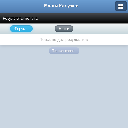
Блоги Калужского перекрестка
Результаты поиска
Форумы
Блоги
Поиск не дал результатов.
Полная версия